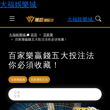
大福娛樂城
大福娛樂城:
大福娛樂城:
首頁
百家樂
百家樂贏錢五大投注法你必須收藏！
百家樂贏錢五大投注法
你必須收藏！
百家樂贏錢
百家樂投注法
分享
文章