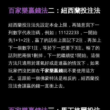
百家樂贏錢法
二：紐西蘭投注法
紐西蘭投注法先設定本金上限，再隨意寫下一
列數字代表注碼，例如：11122233，一開始
先1+1=2注，贏了的話在上面記下2注，再加上
下一個數字1注，等於下一把要下3注。輸了的
話則把兩個1刪掉，下一把繼續從1開始。這個
方法只適用於運氣好或是連贏的情況下，如果
玩家們沒把握在
千家樂贏錢
就不要使用這方
式。這跟前一個佛蒙特法是相反的，紐西蘭投
注法會讓贏的錢一直衝上去。