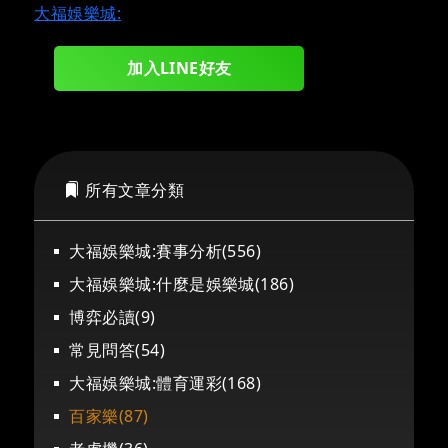
大福娛樂城:
加入LINE好友
所有文章分類
大福娛樂城:賽事分析(556)
大福娛樂城:什麼是娛樂城(186)
博弈必讀(9)
常見問答(54)
大福娛樂城:體育運彩(168)
百家樂(87)