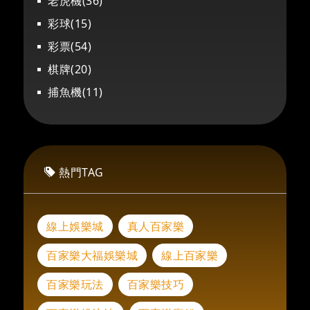
老虎機(36)
彩球(15)
彩票(54)
棋牌(20)
捕魚機(11)
熱門TAG
線上娛樂城
真人百家樂
百家樂大福娛樂城
線上百家樂
百家樂玩法
百家樂技巧