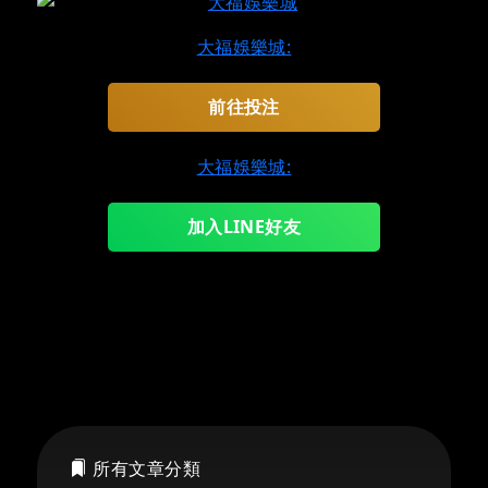
大福娛樂城:
前往投注
大福娛樂城:
加入LINE好友
所有文章分類