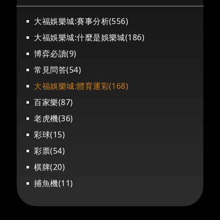
大福娛樂城:賽事分析(556)
大福娛樂城:什麼是娛樂城(186)
博弈必讀(9)
常見問答(54)
大福娛樂城:體育運彩(168)
百家樂(87)
老虎機(36)
彩球(15)
彩票(54)
棋牌(20)
捕魚機(11)