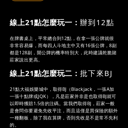
線上21點怎麼玩一：
辦到12點
在牌書桌上，平常總合到12點，在拿一張公牌就很
非常容易爆，而每四人斗地主中又有16張公牌，8副
都是128副，開公牌的機率特別大，此時建議乾脆賭
莊家說出更高。
線上21點怎麼玩二：
批下來BJ
21點大福娛樂城中，取得BJ（Blackjack，一張A加
一張十點牌或JQK），凡是莊家并非是也取得BJ就可
以即時獲賠1.5倍的注碼。當我們取得BJ，莊家一般
是會問你要避免先收平注，而且這僅是買保險的額外
一種翻板，除了我在算牌，否則先收是不是常不先利
的。