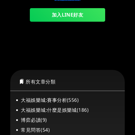
加入LINE好友
所有文章分類
大福娛樂城:賽事分析(556)
大福娛樂城:什麼是娛樂城(186)
博弈必讀(9)
常見問答(54)