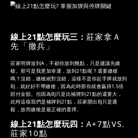
線上21點怎麼玩三：
莊家拿Ａ
先「撤兵」
莊家明牌放到A，不顧你放到幾點，只是建議先繳
槍。那可是我更加幸運，放到21點呢？還要繳槍
嗎？沒錯，繳槍絕對沒錯，這樣不是你起手牌就放到
BJ，就好好不帶繳槍，因為此時那你就會贏得1.5倍
賠付金額。但因為BJ只是比補牌到21點的還要大，
此時這樣我們是補牌到21點，莊家開出BJ只是通
殺，故而繳槍是最正確的選擇。
線上21點怎麼玩四：
A+7點VS.
莊家10點