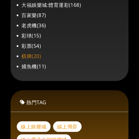
大福娛樂城:體育運彩(168)
百家樂(87)
老虎機(36)
彩球(15)
彩票(54)
棋牌(20)
捕魚機(11)
熱門TAG
線上娛樂城
線上博弈